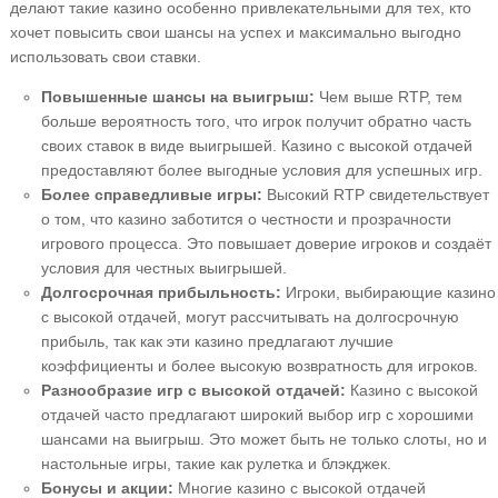
делают такие казино особенно привлекательными для тех, кто
хочет повысить свои шансы на успех и максимально выгодно
использовать свои ставки.
Повышенные шансы на выигрыш:
Чем выше RTP, тем
больше вероятность того, что игрок получит обратно часть
своих ставок в виде выигрышей. Казино с высокой отдачей
предоставляют более выгодные условия для успешных игр.
Более справедливые игры:
Высокий RTP свидетельствует
о том, что казино заботится о честности и прозрачности
игрового процесса. Это повышает доверие игроков и создаёт
условия для честных выигрышей.
Долгосрочная прибыльность:
Игроки, выбирающие казино
с высокой отдачей, могут рассчитывать на долгосрочную
прибыль, так как эти казино предлагают лучшие
коэффициенты и более высокую возвратность для игроков.
Разнообразие игр с высокой отдачей:
Казино с высокой
отдачей часто предлагают широкий выбор игр с хорошими
шансами на выигрыш. Это может быть не только слоты, но и
настольные игры, такие как рулетка и блэкджек.
Бонусы и акции:
Многие казино с высокой отдачей