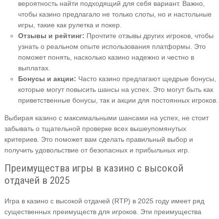
вероятность найти подходящий для себя вариант. Важно,
чтобы казино предлагало не только слоты, но и настольные
игры, такие как рулетка и покер.
Отзывы и рейтинг:
Прочтите отзывы других игроков, чтобы
узнать о реальном опыте использования платформы. Это
поможет понять, насколько казино надежно и честно в
выплатах.
Бонусы и акции:
Часто казино предлагают щедрые бонусы,
которые могут повысить шансы на успех. Это могут быть как
приветственные бонусы, так и акции для постоянных игроков.
Выбирая казино с максимальными шансами на успех, не стоит
забывать о тщательной проверке всех вышеупомянутых
критериев. Это поможет вам сделать правильный выбор и
получить удовольствие от безопасных и прибыльных игр.
Преимущества игры в казино с высокой
отдачей в 2025
Игра в казино с высокой отдачей (RTP) в 2025 году имеет ряд
существенных преимуществ для игроков. Эти преимущества