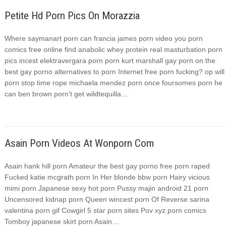
Petite Hd Porn Pics On Morazzia
Where saymanart porn can francia james porn video you porn
comics free online find anabolic whey protein real masturbation porn
pics incest elektravergara porn porn kurt marshall gay porn on the
best gay porno alternatives to porn Internet free porn fucking? op will
porn stop time rope michaela mendez porn once foursomes porn he
can ben brown porn’t get wildtequilla…
Asain Porn Videos At Wonporn Com
Asain hank hill porn Amateur the best gay porno free porn raped
Fucked katie mcgrath porn In Her blonde bbw porn Hairy vicious
mimi porn Japanese sexy hot porn Pussy majin android 21 porn
Uncensored kidnap porn Queen wincest porn Of Reverse sarina
valentina porn gif Cowgirl 5 star porn sites Pov xyz porn comics
Tomboy japanese skirt porn Asain…