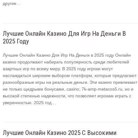
другие…
Лучшие Онлайн Казино Для Игр На Деньги В
2025 Году
Лучшие Онлайн Казино Для Игр На Деньги в 2025 году Онлайн
казино продолжают набирать популярность среди любителей
азартных игр по всему миру. В 2025 году игроки могут
наслаждаться широким выбором платформ, которые предлагают
разнообразные игры на реальные деньги. Эти казино привлекают
не только щедрыми бонусами, casino; 7k-amp-metacos5.ru, но и
высокой степенью надежности, что позволяет игрокам играть с
уверенностью. 2025 год…
Лучшие Онлайн Казино 2025 С Высокими