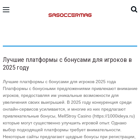
Лучшие платформы с бонусами для игроков в
2025 году
Лучшие платформы с бонусами для игроков 2025 года
Платформы с бонусными предложениями привлекают внимание
игроков, предоставляя им уникальные возможности для
увеличения своих выигрышей. В 2025 году конкуренция среди
онлайн-сервисов усиливается, и многие из них предлагают
привлекательные бонусы, MellStroy Casino (https://1000ideya.ru)
которые могут существенно улучшить игровой опыт. Однако
выбор подходящей платформы требует внимательности.
Некоторые сайты предлагают щедрые бонусы при регистрации,