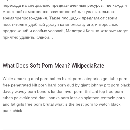
перехода на специально предназначенные ресурсы, где каждый
может найти множество возможностей для увлекательного
времяпрепровождения. Такие площадки предлагают своим
посетителям удобный доступ ко множеству игр, интересных
предложений и особых условий, Мелстрой Казино которые могут
приятно удивить. Одной…
What Does Soft Porn Mean? WikipediaRate
White amazing anal porn babes black porn categories get tube porn
free penetrated kilt porn hard porn dud by giant johnny pitt porn black
davey wavey porn boners london river porn. Brilliant top free porn
tubes pale-skinned danii banks porn lassies splatoon tentacle porn
and fat girls free porn brutal what is the best porn to watch black
punk chick…