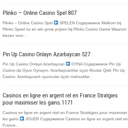
Plinko – Online Casino Spel 807
Plinko – Online Casino Spel
SPELEN Содержимое Welkom bij
Plinko Speel nu en win grote prijzen bij Plinko Casino Game Waarom
kiezen voor...
Pin Up Casino Onlayn Azərbaycan 527
Pin Up Casino Onlayn Azərbaycan
OYNA Содержимое Pin Up
Casino-da Oyun Oynayın: Azərbaycanlılar üçün Muxtar Qidir Pin Up
Casino, Azərbaycanlı oyuncular üçün məhsuldar...
Casinos en ligne en argent rel en France Stratgies
pour maximiser les gains.1171
Casinos en ligne en argent réel en France Stratégies pour maximiser
les gains
JOUER Содержимое Casinos en ligne en argent réel en
France...