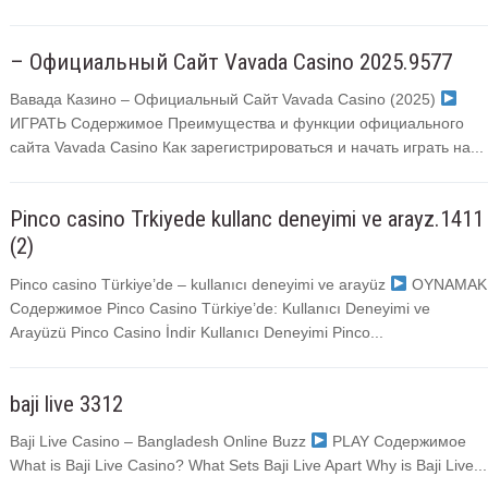
– Официальный Сайт Vavada Casino 2025.9577
Вавада Казино – Официальный Сайт Vavada Casino (2025)
ИГРАТЬ Содержимое Преимущества и функции официального
сайта Vavada Casino Как зарегистрироваться и начать играть на...
Pinco casino Trkiyede kullanc deneyimi ve arayz.1411
(2)
Pinco casino Türkiye’de – kullanıcı deneyimi ve arayüz
OYNAMAK
Содержимое Pinco Casino Türkiye’de: Kullanıcı Deneyimi ve
Arayüzü Pinco Casino İndir Kullanıcı Deneyimi Pinco...
baji live 3312
Baji Live Casino – Bangladesh Online Buzz
PLAY Содержимое
What is Baji Live Casino? What Sets Baji Live Apart Why is Baji Live...