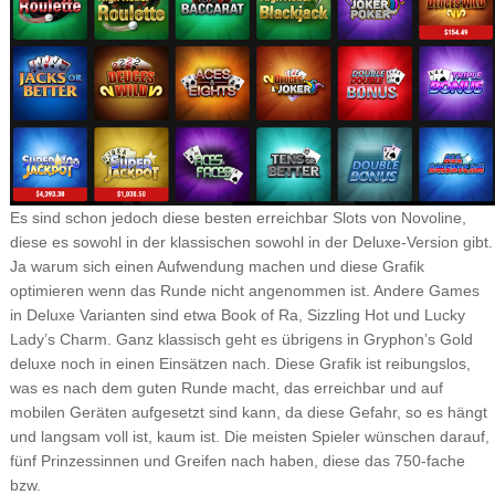
Es sind schon jedoch diese besten erreichbar Slots von Novoline,
diese es sowohl in der klassischen sowohl in der Deluxe-Version gibt.
Ja warum sich einen Aufwendung machen und diese Grafik
optimieren wenn das Runde nicht angenommen ist. Andere Games
in Deluxe Varianten sind etwa Book of Ra, Sizzling Hot und Lucky
Lady’s Charm. Ganz klassisch geht es übrigens in Gryphon’s Gold
deluxe noch in einen Einsätzen nach. Diese Grafik ist reibungslos,
was es nach dem guten Runde macht, das erreichbar und auf
mobilen Geräten aufgesetzt sind kann, da diese Gefahr, so es hängt
und langsam voll ist, kaum ist. Die meisten Spieler wünschen darauf,
fünf Prinzessinnen und Greifen nach haben, diese das 750-fache
bzw.