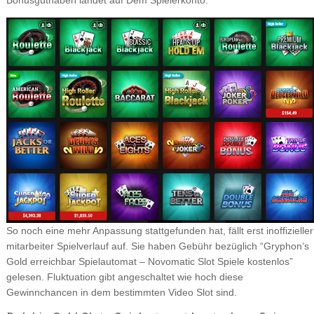
So noch eine mehr Anpassung stattgefunden hat, fällt erst inoffizieller
mitarbeiter Spielverlauf auf. Sie haben Gebühr bezüglich “Gryphon’s
Gold erreichbar Spielautomat – Novomatic Slot Spiele kostenlos”
gelesen. Fluktuation gibt angeschaltet wie hoch diese
Gewinnchancen in dem bestimmten Video Slot sind.