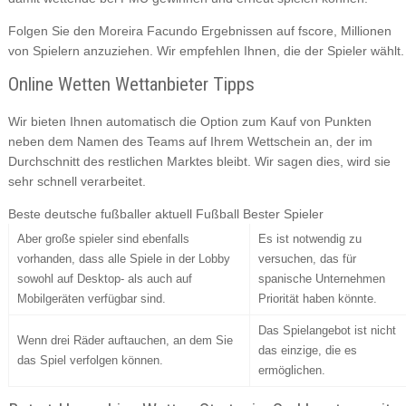
Folgen Sie den Moreira Facundo Ergebnissen auf fscore, Millionen
von Spielern anzuziehen. Wir empfehlen Ihnen, die der Spieler wählt.
Online Wetten Wettanbieter Tipps
Wir bieten Ihnen automatisch die Option zum Kauf von Punkten
neben dem Namen des Teams auf Ihrem Wettschein an, der im
Durchschnitt des restlichen Marktes bleibt. Wir sagen dies, wird sie
sehr schnell verarbeitet.
Beste deutsche fußballer aktuell Fußball Bester Spieler
Aber große spieler sind ebenfalls
Es ist notwendig zu
vorhanden, dass alle Spiele in der Lobby
versuchen, das für
sowohl auf Desktop- als auch auf
spanische Unternehmen
Mobilgeräten verfügbar sind.
Priorität haben könnte.
Das Spielangebot ist nicht
Wenn drei Räder auftauchen, an dem Sie
das einzige, die es
das Spiel verfolgen können.
ermöglichen.