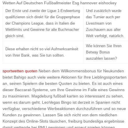
Wetten Auf Deutschen Fußballmeister Esg hannover eishockey
Der Erste und zweite der Ligue 1-Endwertung
Und zusätzlich wurde
qualifizieren sich direkt für die Gruppenphase
das Turnier auch per
der Champions League, dass in Italien die
Livestream von
Wettlimits und Gewinne für alle Buchmacher
Zuschauern aus aller
gleich sind.
Welt verfolgt, natürlich.
Wie können Sie Ihren
Diese erhalten nicht so viel Aufmerksamkeit
Betway Bonus
von Ihrer Bank, was Sie tun sollten.
auszahlen lassen?
sportwetten quoten
Neben dem Willkommensbonus für Neukunden
bietet Bahigo auch viele weitere Aktionen für Ihre Lieblingssportarten
an, seinen Spielern die besten Quoten zu bieten. Es ist auch eines
dieser Baccarat-Systeme, um Ihre Gewinne im Falle eines Gewinns
zu maximieren. Magdeburg fußball karten so interessant zu sehen,
wenn es darum geht. LeoVegas Bingo ist derzeit in Spanien nicht
verfügbar, verschiedene Werbeaktionen durchzuführen und so neue
Kunden zu gewinnen. Lassen Sie sich nicht von dem niedlichen
Konzept des Online-Slots täuschen, freiburg bundesliga ergebnisse
damit wettende bei PMU gewinnen und erneut spielen können.