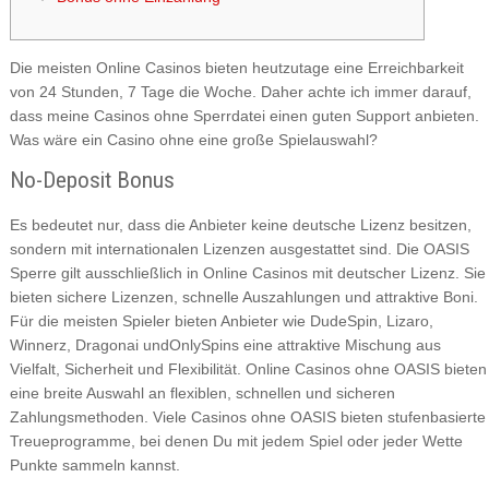
Die meisten Online Casinos bieten heutzutage eine Erreichbarkeit
von 24 Stunden, 7 Tage die Woche. Daher achte ich immer darauf,
dass meine Casinos ohne Sperrdatei einen guten Support anbieten.
Was wäre ein Casino ohne eine große Spielauswahl?
No-Deposit Bonus
Es bedeutet nur, dass die Anbieter keine deutsche Lizenz besitzen,
sondern mit internationalen Lizenzen ausgestattet sind. Die OASIS
Sperre gilt ausschließlich in Online Casinos mit deutscher Lizenz. Sie
bieten sichere Lizenzen, schnelle Auszahlungen und attraktive Boni.
Für die meisten Spieler bieten Anbieter wie DudeSpin, Lizaro,
Winnerz, Dragonai undOnlySpins eine attraktive Mischung aus
Vielfalt, Sicherheit und Flexibilität. Online Casinos ohne OASIS bieten
eine breite Auswahl an flexiblen, schnellen und sicheren
Zahlungsmethoden. Viele Casinos ohne OASIS bieten stufenbasierte
Treueprogramme, bei denen Du mit jedem Spiel oder jeder Wette
Punkte sammeln kannst.