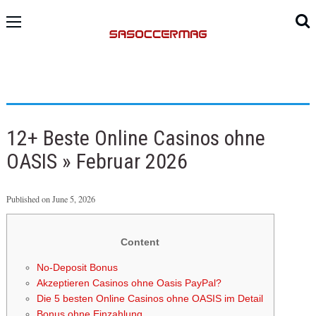
12+ Beste Online Casinos ohne
OASIS » Februar 2026
Published on
June 5, 2026
Content
No-Deposit Bonus
Akzeptieren Casinos ohne Oasis PayPal?
Die 5 besten Online Casinos ohne OASIS im Detail
Bonus ohne Einzahlung