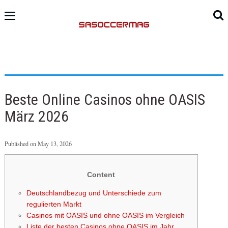
Beste Online Casinos ohne OASIS
März 2026
Published on
May 13, 2026
Content
Deutschlandbezug und Unterschiede zum
regulierten Markt
Casinos mit OASIS und ohne OASIS im Vergleich
Liste der besten Casinos ohne OASIS im Jahr