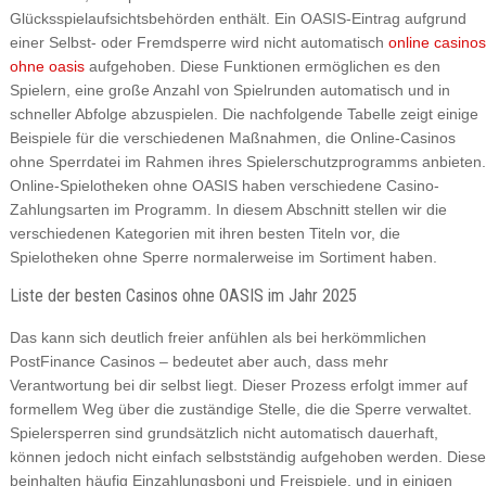
Glücksspielaufsichtsbehörden enthält. Ein OASIS-Eintrag aufgrund
einer Selbst- oder Fremdsperre wird nicht automatisch
online casinos
ohne oasis
aufgehoben. Diese Funktionen ermöglichen es den
Spielern, eine große Anzahl von Spielrunden automatisch und in
schneller Abfolge abzuspielen. Die nachfolgende Tabelle zeigt einige
Beispiele für die verschiedenen Maßnahmen, die Online-Casinos
ohne Sperrdatei im Rahmen ihres Spielerschutzprogramms anbieten.
Online-Spielotheken ohne OASIS haben verschiedene Casino-
Zahlungsarten im Programm. In diesem Abschnitt stellen wir die
verschiedenen Kategorien mit ihren besten Titeln vor, die
Spielotheken ohne Sperre normalerweise im Sortiment haben.
Liste der besten Casinos ohne OASIS im Jahr 2025
Das kann sich deutlich freier anfühlen als bei herkömmlichen
PostFinance Casinos – bedeutet aber auch, dass mehr
Verantwortung bei dir selbst liegt. Dieser Prozess erfolgt immer auf
formellem Weg über die zuständige Stelle, die die Sperre verwaltet.
Spielersperren sind grundsätzlich nicht automatisch dauerhaft,
können jedoch nicht einfach selbstständig aufgehoben werden. Diese
beinhalten häufig Einzahlungsboni und Freispiele, und in einigen