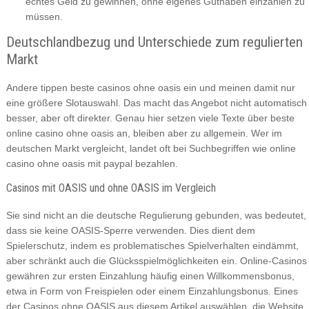
echtes Geld zu gewinnen, ohne eigenes Guthaben einzahlen zu
müssen.
Deutschlandbezug und Unterschiede zum regulierten
Markt
Andere tippen beste casinos ohne oasis ein und meinen damit nur
eine größere Slotauswahl. Das macht das Angebot nicht automatisch
besser, aber oft direkter. Genau hier setzen viele Texte über beste
online casino ohne oasis an, bleiben aber zu allgemein. Wer im
deutschen Markt vergleicht, landet oft bei Suchbegriffen wie online
casino ohne oasis mit paypal bezahlen.
Casinos mit OASIS und ohne OASIS im Vergleich
Sie sind nicht an die deutsche Regulierung gebunden, was bedeutet,
dass sie keine OASIS-Sperre verwenden. Dies dient dem
Spielerschutz, indem es problematisches Spielverhalten eindämmt,
aber schränkt auch die Glücksspielmöglichkeiten ein. Online-Casinos
gewähren zur ersten Einzahlung häufig einen Willkommensbonus,
etwa in Form von Freispielen oder einem Einzahlungsbonus. Eines
der Casinos ohne OASIS aus diesem Artikel auswählen, die Website