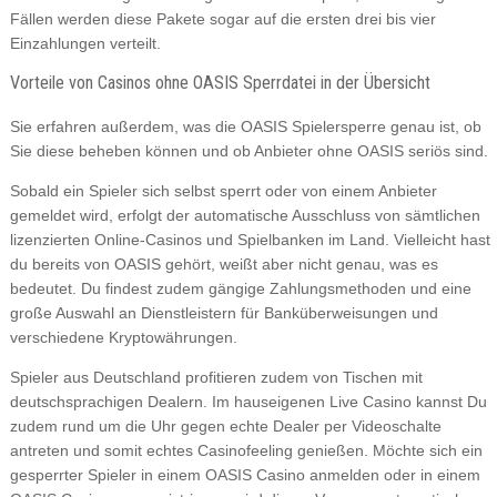
Fällen werden diese Pakete sogar auf die ersten drei bis vier
Einzahlungen verteilt.
Vorteile von Casinos ohne OASIS Sperrdatei in der Übersicht
Sie erfahren außerdem, was die OASIS Spielersperre genau ist, ob
Sie diese beheben können und ob Anbieter ohne OASIS seriös sind.
Sobald ein Spieler sich selbst sperrt oder von einem Anbieter
gemeldet wird, erfolgt der automatische Ausschluss von sämtlichen
lizenzierten Online-Casinos und Spielbanken im Land. Vielleicht hast
du bereits von OASIS gehört, weißt aber nicht genau, was es
bedeutet. Du findest zudem gängige Zahlungsmethoden und eine
große Auswahl an Dienstleistern für Banküberweisungen und
verschiedene Kryptowährungen.
Spieler aus Deutschland profitieren zudem von Tischen mit
deutschsprachigen Dealern. Im hauseigenen Live Casino kannst Du
zudem rund um die Uhr gegen echte Dealer per Videoschalte
antreten und somit echtes Casinofeeling genießen. Möchte sich ein
gesperrter Spieler in einem OASIS Casino anmelden oder in einem