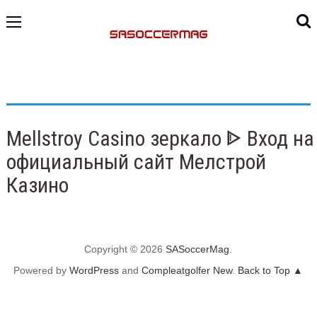
Mellstroy Casino зеркало ᐈ Вход на
официальный сайт Мелстрой
Казино
Copyright © 2026
SASoccerMag
.
Powered by
WordPress
and
Compleatgolfer New
.
Back to Top