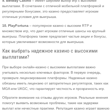
9. Betway Casino
– имеет широкий выбор игр с высокими
выплатами. В сочетании с отличной мобильной платформой и
регулярными бонусами, это казино предоставляет игрокам
отличные условия для выигрыша.
10. PlayFortuna
– популярное казино с высоким RTP и
множеством игр, что дает игрокам отличные шансы на крупный
выигрыш. Платформа также предлагает частые акции и бонусы,
которые увеличивают возможности для выигрыша.
Как выбрать надежное казино с высокими
выплатами?
При выборе онлайн-казино с высокими выплатами важно
учитывать несколько ключевых факторов. В первую очередь,
проверьте лицензирование платформы. Надежные казино
обязаны иметь лицензию от авторитетных регуляторов, таких как
MGA или UKGC, что гарантирует честность и прозрачность игр.
Обратите внимание на отзывы других игроков. Реальные мнения
помогут выявить возможные проблемы, такие как задержки
выплат или нечестные практики. Репутация казино играет важную