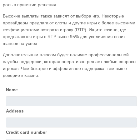
роль в принятии решения.
Высокие выплаты также зависят от выбора игр. Некоторые
провайдеры предлагают слоты и другие игры с более высокими
коэффициентами возврата игроку (RTP). Ищите казино, где
предлагаются игры с RTP выше 95% для увеличения своих
шансов на успех.
Дополнительным плюсом будет наличие профессиональной
службы поддержки, которая оперативно решает любые вопросы
игроков. Чем быстрее и эффективнее поддержка, тем выше
доверие к казино.
Name
Address
Credit card number