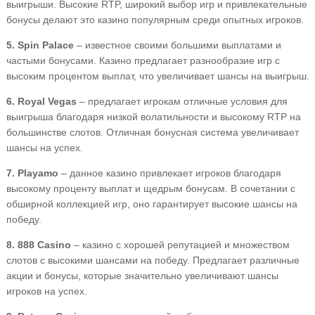
выигрыши. Высокие RTP, широкий выбор игр и привлекательные
бонусы делают это казино популярным среди опытных игроков.
5. Spin Palace
– известное своими большими выплатами и
частыми бонусами. Казино предлагает разнообразие игр с
высоким процентом выплат, что увеличивает шансы на выигрыш.
6. Royal Vegas
– предлагает игрокам отличные условия для
выигрыша благодаря низкой волатильности и высокому RTP на
большинстве слотов. Отличная бонусная система увеличивает
шансы на успех.
7. Playamo
– данное казино привлекает игроков благодаря
высокому проценту выплат и щедрым бонусам. В сочетании с
обширной коллекцией игр, оно гарантирует высокие шансы на
победу.
8. 888 Casino
– казино с хорошей репутацией и множеством
слотов с высокими шансами на победу. Предлагает различные
акции и бонусы, которые значительно увеличивают шансы
игроков на успех.