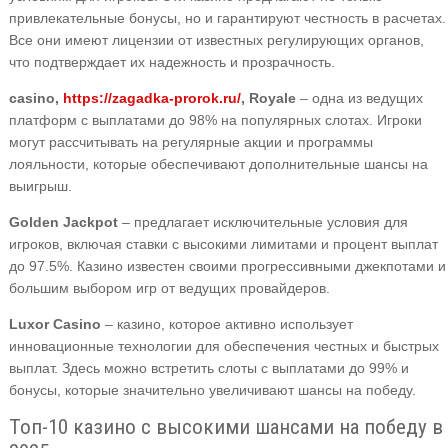
привлекательные бонусы, но и гарантируют честность в расчетах.
Все они имеют лицензии от известных регулирующих органов,
что подтверждает их надежность и прозрачность.
casino,
https://zagadka-prorok.ru/
, Royale
– одна из ведущих
платформ с выплатами до 98% на популярных слотах. Игроки
могут рассчитывать на регулярные акции и программы
лояльности, которые обеспечивают дополнительные шансы на
выигрыш.
Golden Jackpot
– предлагает исключительные условия для
игроков, включая ставки с высокими лимитами и процент выплат
до 97.5%. Казино известен своими прогрессивными джекпотами и
большим выбором игр от ведущих провайдеров.
Luxor Casino
– казино, которое активно использует
инновационные технологии для обеспечения честных и быстрых
выплат. Здесь можно встретить слоты с выплатами до 99% и
бонусы, которые значительно увеличивают шансы на победу.
Топ-10 казино с высокими шансами на победу в