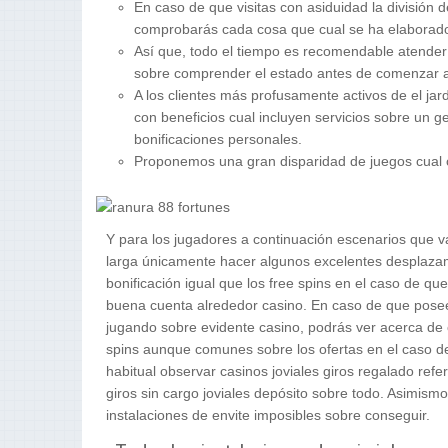
En caso de que visitas con asiduidad la división 
comprobarás cada cosa que cual se ha elaborad
Así que, todo el tiempo es recomendable atender
sobre comprender el estado antes de comenzar a 
A los clientes más profusamente activos de el jard
con beneficios cual incluyen servicios sobre un g
bonificaciones personales.
Proponemos una gran disparidad de juegos cual co
Y para los jugadores a continuación escenarios que v
larga únicamente hacer algunos excelentes desplazam
bonificación igual que los free spins en el caso de qu
buena cuenta alrededor casino. En caso de que pose
jugando sobre evidente casino, podrás ver acerca de 
spins aunque comunes sobre los ofertas en el caso de
habitual observar casinos joviales giros regalado refe
giros sin cargo joviales depósito sobre todo. Asimismo,
instalaciones de envite imposibles sobre conseguir.