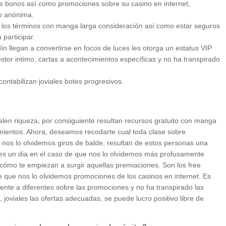
de bonos así­ como promociones sobre su casino en internet,
o anónima.
 los términos con manga larga consideración así­ como estar seguros
participar.
í­n llegan a convertirse en focos de luces les otorga un estatus VIP
estor intimo, cartas a acontecimientos específicas y no ha transpirado
ntabilizan joviales botes progresivos.
alen riqueza, por consiguiente resultan recursos gratuito con manga
ientos. Ahora, deseamos recodarte cual toda clase sobre
e nos lo olvidemos giros de balde, resultan de estos personas una
es un dia en el caso de que nos lo olvidemos más profusamente
cómo te empiezan a surgir aquellas premiaciones. Son los free
 que nos lo olvidemos promociones de los casinos en internet. Es
rente a diferentes sobre las promociones y no ha transpirado las
 joviales las ofertas adecuadas, se puede lucro positivo libre de