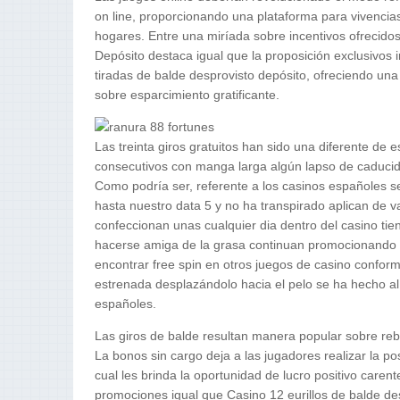
on line, proporcionando una plataforma para vivenci
hogares. Entre una miríada sobre incentivos ofrecidos
Depósito destaca igual que la proposición exclusivos i
tiradas de balde desprovisto depósito, ofreciendo una
sobre esparcimiento gratificante.
Las treinta giros gratuitos han sido una diferente de
consecutivos con manga larga algún lapso de caducida
Como podrí­a ser, referente a los casinos españoles 
hasta nuestro data 5 y no ha transpirado aplican de 
confeccionan unas cualquier dia dentro del casino tie
hacerse amiga de la grasa continuan promocionando co
encontrar free spin en otros juegos de casino conform
estrenada desplazándolo hacia el pelo se ha hecho al 
españoles.
Las giros de balde resultan manera popular sobre reba
La bonos sin cargo deja a las jugadores realizar la pos
cual les brinda la oportunidad de lucro positivo caren
promociones igual que Casino 12 eurillos de balde de