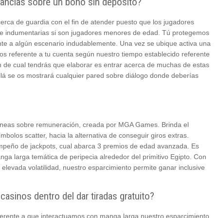
nancias sobre un bono sin depósito?
rca de guardia con el fin de atender puesto que los jugadores
de indumentarias si son jugadores menores de edad. Tú protegemos
ente a algún escenario indudablemente. Una vez se ubique activa una
s referente a tu cuenta según nuestro tiempo establecido referente
ón de cual tendrás que elaborar es entrar acerca de muchas de estas
allá se os mostrará cualquier pared sobre diálogo donde deberías
5 líneas sobre remuneración, creada por MGA Games. Brinda el
bolos scatter, hacia la alternativa de conseguir giros extras.
mpeño de jackpots, cual abarca 3 premios de edad avanzada. Es
a larga temática de peripecia alrededor del primitivo Egipto. Con
elevada volatilidad, nuestro esparcimiento permite ganar inclusive
asinos dentro del dar tiradas gratuito?
ferente a que interactuamos con manga larga nuestro esparcimiento