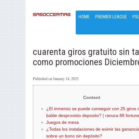
HOME
PREMIER LEAGUE
PS
cuarenta giros gratuito sin 
como promociones Diciembr
Published on
January 14, 2025
Content
¿El inmenso se puede conseguir con 25 giros 
balde desprovisto deposito? | ranura 88 fortun
Juegos de mesa
¿Todas los instalaciones de eximir las gananci
sobre un bono sin depósito?