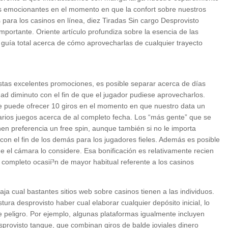
as emocionantes en el momento en que la confort sobre nuestros
 para los casinos en línea, diez Tiradas Sin cargo Desprovisto
mportante. Oriente artículo profundiza sobre la esencia de las
 guía total acerca de cómo aprovecharlas de cualquier trayecto
 estas excelentes promociones, es posible separar acerca de días
d diminuto con el fin de que el jugador pudiese aprovecharlos.
se puede ofrecer 10 giros en el momento en que nuestro data un
varios juegos acerca de al completo fecha. Los “más gente” que se
nen preferencia un free spin, aunque también si no le importa
n el fin de los demás para los jugadores fieles. Además es posible
e el cámara lo considere. Esa bonificación es relativamente recien
completo ocasií³n de mayor habitual referente a los casinos
ja cual bastantes sitios web sobre casinos tienen a las individuos.
tura desprovisto haber cual elaborar cualquier depósito inicial, lo
te peligro. Por ejemplo, algunas plataformas igualmente incluyen
sprovisto tanque, que combinan giros de balde joviales dinero